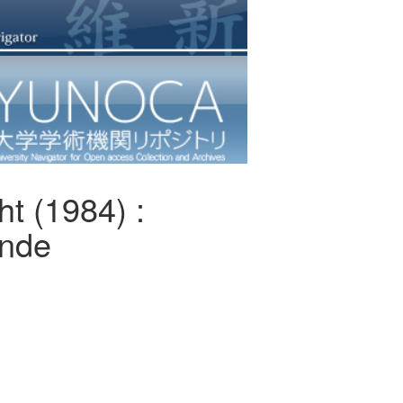
t (1984) :
ande