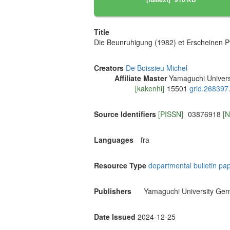
Title
Die Beunruhigung (1982) et Erscheinen P
Creators
De Boissieu Michel
Affiliate Master
Yamaguchi Univers
[kakenhi]
15501
grid.268397
Source Identifiers
[PISSN]
03876918
[
Languages
fra
Resource Type
departmental bulletin pa
Publishers
Yamaguchi University Ger
Date Issued
2024-12-25