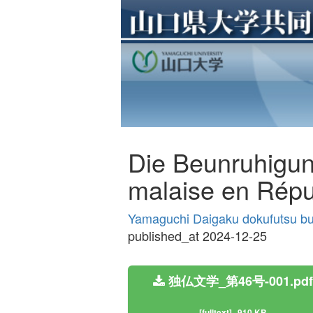
Die Beunruhigung
malaise en Répu
Yamaguchi Daigaku dokufutsu b
published_at 2024-12-25
独仏文学_第46号-001.pdf
[fulltext]
910 KB