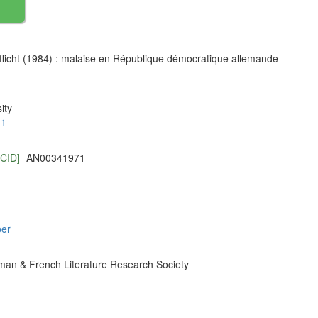
flicht (1984) : malaise en République démocratique allemande
ity
.1
NCID]
AN00341971
per
man & French Literature Research Society