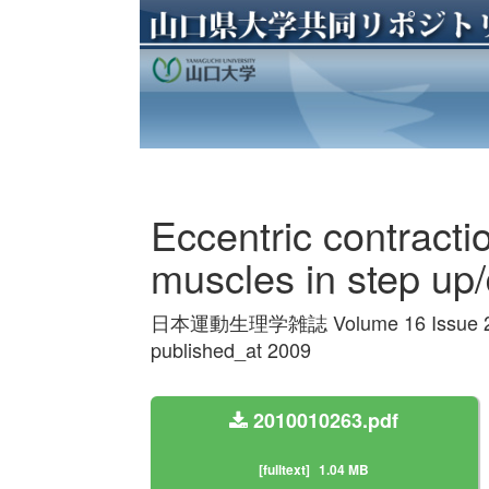
Eccentric contracti
muscles in step up
日本運動生理学雑誌 Volume 16 Issue 2 
published_at 2009
2010010263.pdf
[fulltext]
1.04 MB