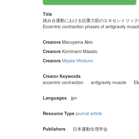
Title
踏み台運動における抗重力筋のエキセントリック
Eccentric contraction phases of antigravity musc
Creators
Maruyama Akio
Creators
Kominami Masato
Creators
Miyata Hirofumi
Creator Keywords
eccentric contraction
antigravity muscle
E
Languages
jpn
Resource Type
journal article
Publishers
日本運動生理学会