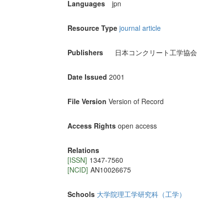
Languages
jpn
Resource Type
journal article
Publishers
日本コンクリート工学協会
Date Issued
2001
File Version
Version of Record
Access Rights
open access
Relations
[ISSN]
1347-7560
[NCID]
AN10026675
Schools
大学院理工学研究科（工学）