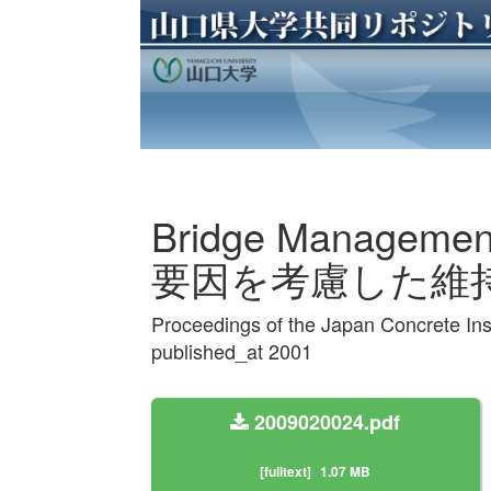
Bridge Manage
要因を考慮した維
Proceedings of the Japan Concrete In
published_at 2001
2009020024.pdf
[fulltext]
1.07 MB