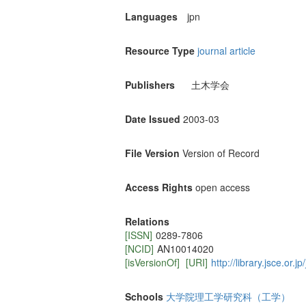
Languages
jpn
Resource Type
journal article
Publishers
土木学会
Date Issued
2003-03
File Version
Version of Record
Access Rights
open access
Relations
[ISSN]
0289-7806
[NCID]
AN10014020
[isVersionOf]
[URI]
http://library.jsce.or.
Schools
大学院理工学研究科（工学）