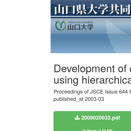
Development of c
using hierarchic
Proceedings of JSCE Issue 644 
published_at 2003-03
2009020032.pdf
[fulltext]
7.76 MB