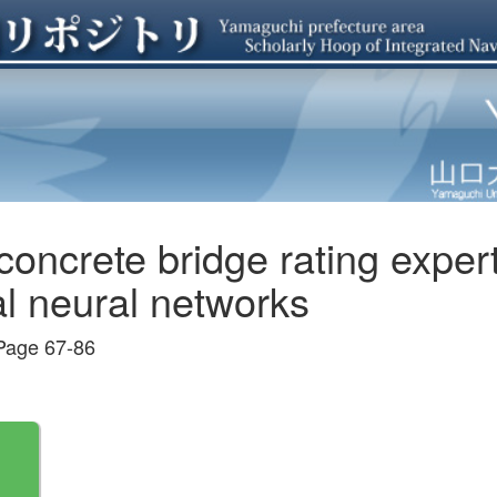
oncrete bridge rating exper
al neural networks
Page 67-86