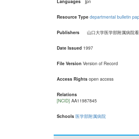
Languages
jpn
Resource Type
departmental bulletin pa
Publishers
山口大学医学部附属病院看
Date Issued
1997
File Version
Version of Record
Access Rights
open access
Relations
[NCID]
AA11987845
Schools
医学部附属病院