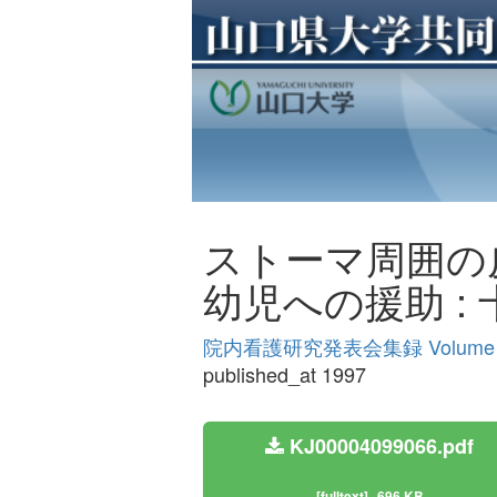
ストーマ周囲の
幼児への援助 :
院内看護研究発表会集録 Volume
published_at 1997
KJ00004099066.pdf
[fulltext]
696 KB