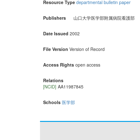
Resource Type
departmental bulletin paper
Publishers
山口大学医学部附属病院看護部
Date Issued
2002
File Version
Version of Record
Access Rights
open access
Relations
[NCID]
AA11987845
Schools
医学部