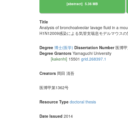
[abstract]
5.36 MB
Title
Analysis of bronchoalveolar lavage fluid in a m
H1N12009感染による気管支喘息モデルマウス
Degree
博士(医学)
Dissertation Number
医博甲第1
Degree Grantors
Yamaguchi University
[kakenhi]
15501
grid.268397.1
Creators
岡田 清吾
医博甲第1362号
Resource Type
doctoral thesis
Date Issued
2014