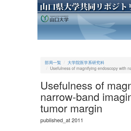
部局一覧
大学院医学系研究科
Usefulness of magnifying endoscopy with n
Usefulness of magn
narrow-band imagin
tumor margin
published_at 2011