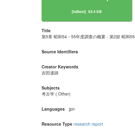
[fulltext]
63.4 KB
Title
第5章 昭和54・55年度調査の概要 - 第2節 昭和
Source Identifiers
Creator Keywords
吉田遺跡
Subjects
考古学 ( Other)
Languages
jpn
Resource Type
research report