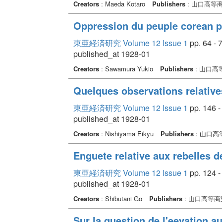
Creators
: Maeda Kotaro
Publishers
: 山口高等
Oppression du peuple corean p
東亜経済研究 Volume 12 Issue 1
pp. 64 - 
published_at 1928-01
Creators
: Sawamura Yukio
Publishers
: 山口高
Quelques observations relative
東亜経済研究 Volume 12 Issue 1
pp. 146 -
published_at 1928-01
Creators
: Nishiyama Eikyu
Publishers
: 山口
Enguete relative aux rebelles d
東亜経済研究 Volume 12 Issue 1
pp. 124 -
published_at 1928-01
Creators
: Shibutani Go
Publishers
: 山口高等
Sur la question de l'eevation 