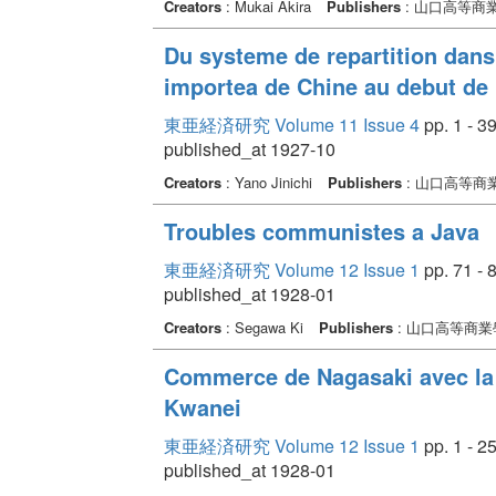
Creators
: Mukai Akira
Publishers
: 山口高等商
Du systeme de repartition dans
importea de Chine au debut de
東亜経済研究 Volume 11 Issue 4
pp. 1 - 3
published_at 1927-10
Creators
: Yano Jinichi
Publishers
: 山口高等商
Troubles communistes a Java
東亜経済研究 Volume 12 Issue 1
pp. 71 - 
published_at 1928-01
Creators
: Segawa Ki
Publishers
: 山口高等商業
Commerce de Nagasaki avec la 
Kwanei
東亜経済研究 Volume 12 Issue 1
pp. 1 - 2
published_at 1928-01