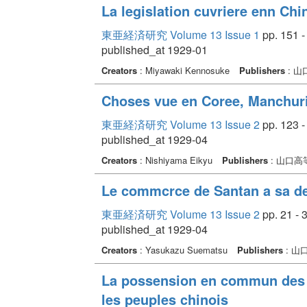
La legislation cuvriere enn Chi
東亜経済研究 Volume 13 Issue 1
pp. 151 -
published_at 1929-01
Creators
: Miyawaki Kennosuke
Publishers
: 
Choses vue en Coree, Manchuri
東亜経済研究 Volume 13 Issue 2
pp. 123 -
published_at 1929-04
Creators
: Nishiyama Eikyu
Publishers
: 山口
Le commcrce de Santan a sa d
東亜経済研究 Volume 13 Issue 2
pp. 21 - 
published_at 1929-04
Creators
: Yasukazu Suematsu
Publishers
: 山
La possension en commun des 
les peuples chinois