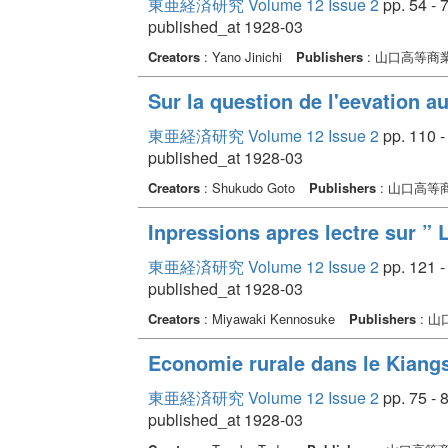
東亜経済研究 Volume 12 Issue 2
pp. 54 - 
published_at 1928-03
Creators
: Yano Jinichi
Publishers
: 山口高等商
Sur la question de l'eevation 
東亜経済研究 Volume 12 Issue 2
pp. 110 -
published_at 1928-03
Creators
: Shukudo Goto
Publishers
: 山口高等
Inpressions apres lectre sur ” 
東亜経済研究 Volume 12 Issue 2
pp. 121 -
published_at 1928-03
Creators
: Miyawaki Kennosuke
Publishers
: 
Economie rurale dans le Kiangsu
東亜経済研究 Volume 12 Issue 2
pp. 75 - 
published_at 1928-03