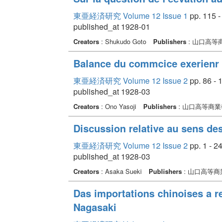
東亜経済研究 Volume 12 Issue 1
pp. 115 -
published_at 1928-01
Creators
: Shukudo Goto
Publishers
: 山口高等
Balance du commcice exerienr d
東亜経済研究 Volume 12 Issue 2
pp. 86 - 
published_at 1928-03
Creators
: Ono Yasoji
Publishers
: 山口高等商
Discussion relative au sens des
東亜経済研究 Volume 12 Issue 2
pp. 1 - 2
published_at 1928-03
Creators
: Asaka Sueki
Publishers
: 山口高等商
Das importations chinoises a r
Nagasaki