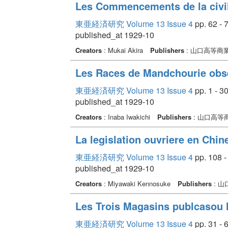
Les Commencements de la civil
東亜経済研究 Volume 13 Issue 4
pp. 62 - 
published_at 1929-10
Creators
: Mukai Akira
Publishers
: 山口高等商
Les Races de Mandchourie obs
東亜経済研究 Volume 13 Issue 4
pp. 1 - 3
published_at 1929-10
Creators
: Inaba Iwakichi
Publishers
: 山口高等
La legislation ouvriere en Chin
東亜経済研究 Volume 13 Issue 4
pp. 108 -
published_at 1929-10
Creators
: Miyawaki Kennosuke
Publishers
: 
Les Trois Magasins publcasou 
東亜経済研究 Volume 13 Issue 4
pp. 31 - 