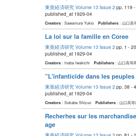
東亜経済研究 Volume 13 Issue 2
pp. 119 -
published_at 1929-04
Creators
: Sawamura Yukio
Publishers
: 山口高
La loi sur la famille en Coree
東亜経済研究 Volume 13 Issue 2
pp. 1 - 2
published_at 1929-04
Creators
: Inaba Iwakichi
Publishers
: 山口高等
”L'infanticide dans les peuple
東亜経済研究 Volume 13 Issue 2
pp. 38 - 
published_at 1929-04
Creators
: Sokabe Shizuo
Publishers
: 山口高
Recherhes sur les marchandise
age
東亜経済研究 Volume 13 Issue 2
pp. 81 - 