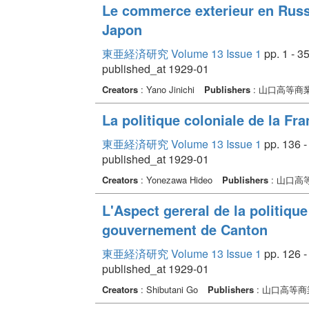
Le commerce exterieur en Russi
Japon
東亜経済研究 Volume 13 Issue 1
pp. 1 - 3
published_at 1929-01
Creators
: Yano Jinichi
Publishers
: 山口高等商
La politique coloniale de la Fr
東亜経済研究 Volume 13 Issue 1
pp. 136 -
published_at 1929-01
Creators
: Yonezawa Hideo
Publishers
: 山口高
L'Aspect gereral de la politique
gouvernement de Canton
東亜経済研究 Volume 13 Issue 1
pp. 126 -
published_at 1929-01
Creators
: Shibutani Go
Publishers
: 山口高等