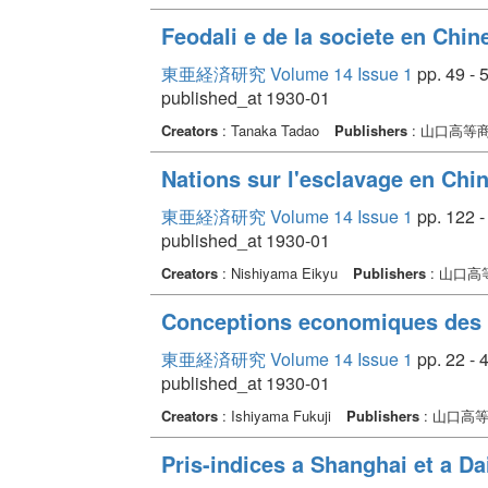
Feodali e de la societe en Chi
東亜経済研究 Volume 14 Issue 1
pp. 49 - 
published_at 1930-01
Creators
: Tanaka Tadao
Publishers
: 山口高等
Nations sur l'esclavage en Chi
東亜経済研究 Volume 14 Issue 1
pp. 122 -
published_at 1930-01
Creators
: Nishiyama Eikyu
Publishers
: 山口
Conceptions economiques des ch
東亜経済研究 Volume 14 Issue 1
pp. 22 - 
published_at 1930-01
Creators
: Ishiyama Fukuji
Publishers
: 山口高
Pris-indices a Shanghai et a Da