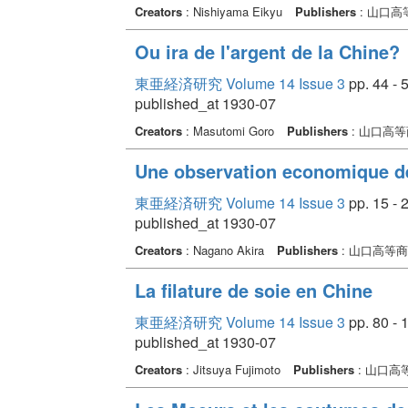
Creators
: Nishiyama Eikyu
Publishers
: 山口
Ou ira de l'argent de la Chine?
東亜経済研究 Volume 14 Issue 3
pp. 44 - 
published_at 1930-07
Creators
: Masutomi Goro
Publishers
: 山口高
Une observation economique de 
東亜経済研究 Volume 14 Issue 3
pp. 15 - 
published_at 1930-07
Creators
: Nagano Akira
Publishers
: 山口高等
La filature de soie en Chine
東亜経済研究 Volume 14 Issue 3
pp. 80 - 
published_at 1930-07
Creators
: Jitsuya Fujimoto
Publishers
: 山口高