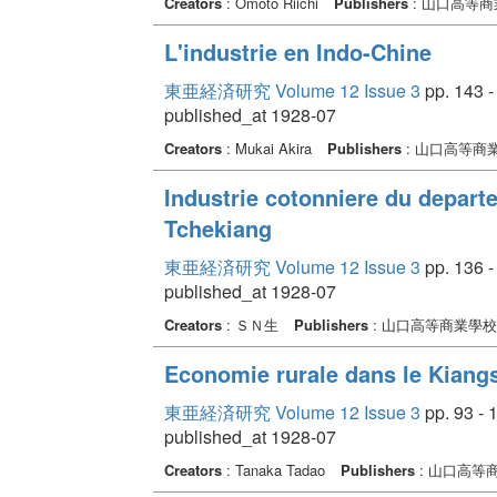
Creators
: Omoto Riichi
Publishers
: 山口高等
L'industrie en Indo-Chine
東亜経済研究 Volume 12 Issue 3
pp. 143 -
published_at 1928-07
Creators
: Mukai Akira
Publishers
: 山口高等商
Industrie cotonniere du depart
Tchekiang
東亜経済研究 Volume 12 Issue 3
pp. 136 -
published_at 1928-07
Creators
: ＳＮ生
Publishers
: 山口高等商業學校
Economie rurale dans le Kiangso
東亜経済研究 Volume 12 Issue 3
pp. 93 - 
published_at 1928-07
Creators
: Tanaka Tadao
Publishers
: 山口高等