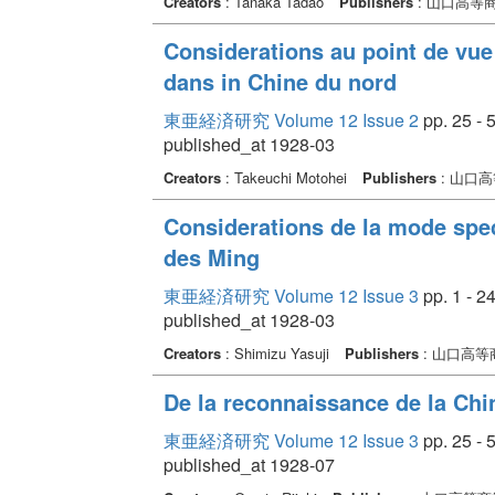
Creators
: Tanaka Tadao
Publishers
: 山口高等
Considerations au point de vue
dans in Chine du nord
東亜経済研究 Volume 12 Issue 2
pp. 25 - 
published_at 1928-03
Creators
: Takeuchi Motohei
Publishers
: 山口
Considerations de la mode spec
des Ming
東亜経済研究 Volume 12 Issue 3
pp. 1 - 2
published_at 1928-03
Creators
: Shimizu Yasuji
Publishers
: 山口高
De la reconnaissance de la Chin
東亜経済研究 Volume 12 Issue 3
pp. 25 - 
published_at 1928-07