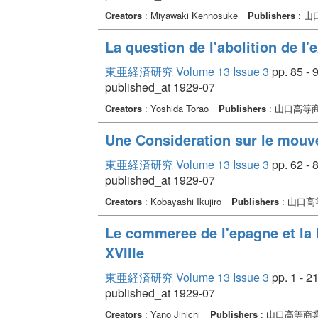
Creators
: Miyawaki Kennosuke
Publishers
: 
La question de l'abolition de l'e
東亜経済研究 Volume 13 Issue 3
pp. 85 - 
published_at 1929-07
Creators
: Yoshida Torao
Publishers
: 山口高等
Une Consideration sur le mou
東亜経済研究 Volume 13 Issue 3
pp. 62 - 
published_at 1929-07
Creators
: Kobayashi Ikujiro
Publishers
: 山口
Le commeree de l'epagne et la 
XVIIIe
東亜経済研究 Volume 13 Issue 3
pp. 1 - 2
published_at 1929-07
Creators
: Yano Jinichi
Publishers
: 山口高等商