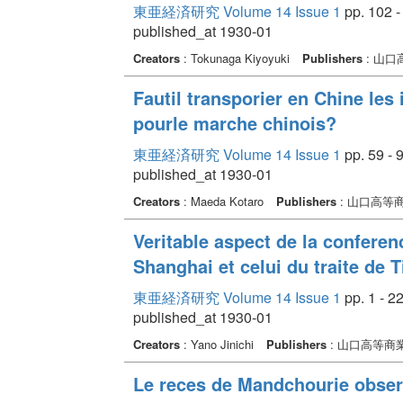
東亜経済研究 Volume 14 Issue 1
pp. 102 -
published_at 1930-01
Creators
: Tokunaga Kiyoyuki
Publishers
: 山
Fautil transporier en Chine les 
pourle marche chinois?
東亜経済研究 Volume 14 Issue 1
pp. 59 - 
published_at 1930-01
Creators
: Maeda Kotaro
Publishers
: 山口高等
Veritable aspect de la conferen
Shanghai et celui du traite de 
東亜経済研究 Volume 14 Issue 1
pp. 1 - 2
published_at 1930-01
Creators
: Yano Jinichi
Publishers
: 山口高等商
Le reces de Mandchourie obser