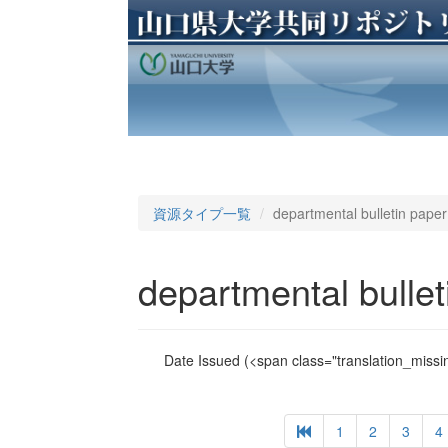
資源タイプ一覧
departmental bulletin paper
departmental bullet
Date Issued
(<span class="translation_missin
1
2
3
4