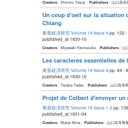
Creators
: Shimizu Yasuji
Publishers
: 山口高
Un coup d'oeil sur la situatio
Chiang
東亜経済研究 Volume 14 Issue 4
pp. 122 -
published_at 1930-10
Creators
: Miyawaki Kennosuke
Publishers
: 
Les caracteres essentielles de
東亜経済研究 Volume 14 Issue 4
pp. 44 - 
published_at 1930-10
Creators
: Tanaka Tadao
Publishers
: 山口高等
Projet de Colbert d'envoyer un
東亜経済研究 Volume 15 Issue 1-2
pp. 138
published_at 1931-04
Creators
: Mukai Akira
Publishers
: 山口高等商