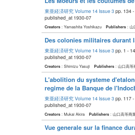
Les Moeurs et les coutumes de 
東亜経済研究 Volume 14 Issue 3
pp. 134 -
published_at 1930-07
Creators
: Yamashita Yoshikazu
Publishers
: 
Des colonies militaires durant 
東亜経済研究 Volume 14 Issue 3
pp. 1 - 1
published_at 1930-07
Creators
: Shimizu Yasuji
Publishers
: 山口高
L'abolition du systeme d'etalon
regime de la Banque de l'Indoc
東亜経済研究 Volume 14 Issue 3
pp. 117 -
published_at 1930-07
Creators
: Mukai Akira
Publishers
: 山口高等商
Vue generale sur la finance dur