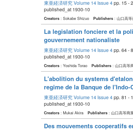
東亜経済研究 Volume 14 Issue 4
pp. 15 - 
published_at 1930-10
Creators
: Sokabe Shizuo
Publishers
: 山口高
La legislation fonciere et la pol
gouvernement nationaliste
東亜経済研究 Volume 14 Issue 4
pp. 64 - 
published_at 1930-10
Creators
: Yoshida Torao
Publishers
: 山口高等
L'abolition du systems d'etalon
regime de la Banque de l'Indo-
東亜経済研究 Volume 14 Issue 4
pp. 81 - 
published_at 1930-10
Creators
: Mukai Akira
Publishers
: 山口高等商
Des mouvements cooperatifs e