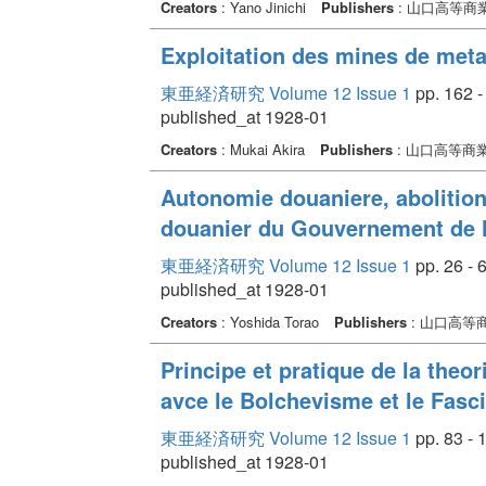
Creators
: Yano Jinichi
Publishers
: 山口高等商
Exploitation des mines de met
東亜経済研究 Volume 12 Issue 1
pp. 162 -
published_at 1928-01
Creators
: Mukai Akira
Publishers
: 山口高等商
Autonomie douaniere, abolition 
douanier du Gouvernement de 
東亜経済研究 Volume 12 Issue 1
pp. 26 - 
published_at 1928-01
Creators
: Yoshida Torao
Publishers
: 山口高等
Principe et pratique de la the
avce le Bolchevisme et le Fasc
東亜経済研究 Volume 12 Issue 1
pp. 83 - 
published_at 1928-01