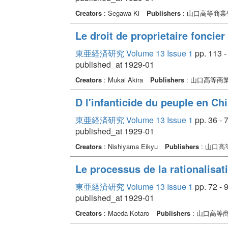
Creators
: Segawa Ki
Publishers
: 山口高等商業
Le droit de proprietaire foncier
東亜経済研究 Volume 13 Issue 1
pp. 113 -
published_at 1929-01
Creators
: Mukai Akira
Publishers
: 山口高等商
D l'infanticide du peuple en Ch
東亜経済研究 Volume 13 Issue 1
pp. 36 - 
published_at 1929-01
Creators
: Nishiyama Eikyu
Publishers
: 山口
Le processus de la rationalisat
東亜経済研究 Volume 13 Issue 1
pp. 72 - 
published_at 1929-01
Creators
: Maeda Kotaro
Publishers
: 山口高等