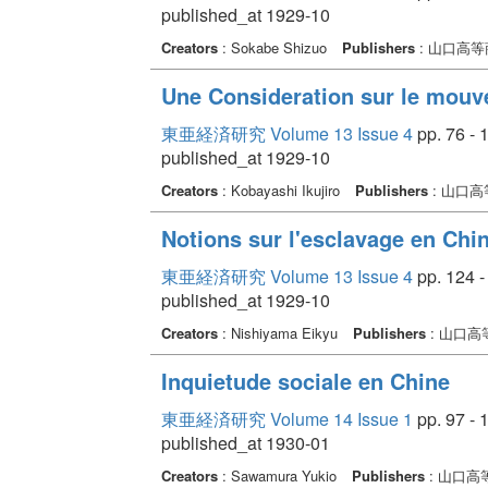
published_at 1929-10
Creators
: Sokabe Shizuo
Publishers
: 山口高
Une Consideration sur le mou
東亜経済研究 Volume 13 Issue 4
pp. 76 - 
published_at 1929-10
Creators
: Kobayashi Ikujiro
Publishers
: 山口
Notions sur l'esclavage en Chi
東亜経済研究 Volume 13 Issue 4
pp. 124 -
published_at 1929-10
Creators
: Nishiyama Eikyu
Publishers
: 山口
Inquietude sociale en Chine
東亜経済研究 Volume 14 Issue 1
pp. 97 - 
published_at 1930-01
Creators
: Sawamura Yukio
Publishers
: 山口高