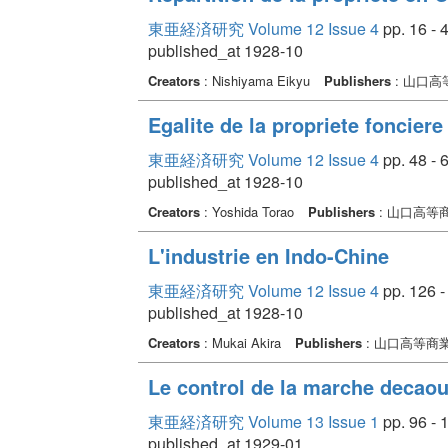
東亜経済研究 Volume 12 Issue 4
pp. 16 - 
published_at 1928-10
Creators
: Nishiyama Eikyu
Publishers
: 山口
Egalite de la propriete fonciere
東亜経済研究 Volume 12 Issue 4
pp. 48 - 
published_at 1928-10
Creators
: Yoshida Torao
Publishers
: 山口高等
L'industrie en Indo-Chine
東亜経済研究 Volume 12 Issue 4
pp. 126 -
published_at 1928-10
Creators
: Mukai Akira
Publishers
: 山口高等商
Le control de la marche decao
東亜経済研究 Volume 13 Issue 1
pp. 96 - 
published_at 1929-01