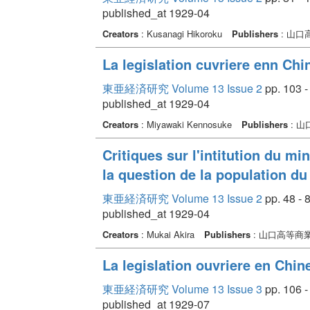
published_at 1929-04
Creators
: Kusanagi Hikoroku
Publishers
: 山口
La legislation cuvriere enn Chi
東亜経済研究 Volume 13 Issue 2
pp. 103 -
published_at 1929-04
Creators
: Miyawaki Kennosuke
Publishers
: 
Critiques sur l'intitution du mi
la question de la population d
東亜経済研究 Volume 13 Issue 2
pp. 48 - 
published_at 1929-04
Creators
: Mukai Akira
Publishers
: 山口高等商
La legislation ouvriere en Chin
東亜経済研究 Volume 13 Issue 3
pp. 106 -
published_at 1929-07