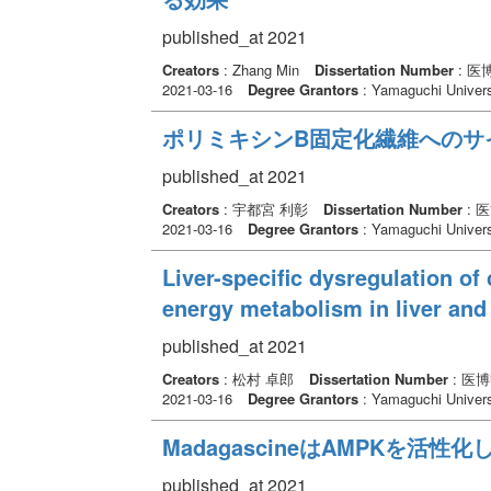
published_at 2021
Creators
: Zhang Min
Dissertation Number
: 医
2021-03-16
Degree Grantors
: Yamaguchi Univers
ポリミキシンB固定化繊維へのサ
published_at 2021
Creators
: 宇都宮 利彰
Dissertation Number
: 
2021-03-16
Degree Grantors
: Yamaguchi Univers
Liver-specific dysregulation of
energy metabolism in liver an
published_at 2021
Creators
: 松村 卓郎
Dissertation Number
: 医
2021-03-16
Degree Grantors
: Yamaguchi Univers
MadagascineはAMPKを活
published_at 2021