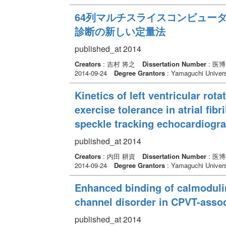
64列マルチスライスコンピュー
診断の新しい定量法
published_at 2014
Creators
: 吉村 将之
Dissertation Number
: 医
2014-09-24
Degree Grantors
: Yamaguchi Univers
Kinetics of left ventricular rota
exercise tolerance in atrial fi
speckle tracking echocardiogr
published_at 2014
Creators
: 内田 耕資
Dissertation Number
: 医
2014-09-24
Degree Grantors
: Yamaguchi Univers
Enhanced binding of calmoduli
channel disorder in CPVT-asso
published_at 2014