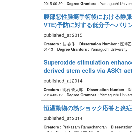
2015-09-30
Degree Grantors
: Yamaguchi Univers
腹部悪性腫瘍手術後における静脈血栓塞栓
VTE)予防に対する低分子ヘパリン（
published_at 2015
Creators
: 桂 春作
Dissertation Number
: 医博乙
01-13
Degree Grantors
: Yamaguchi University
Superoxide stimulation enhanc
derived stem cells via ASK1 act
published_at 2014
Creators
: 明石 晋太郎
Dissertation Number
: 
2014-02-12
Degree Grantors
: Yamaguchi Univers
恒温動物の熱ショック応答と炎症
published_at 2014
Creators
: Prakasam Ramachandran
Dissertati