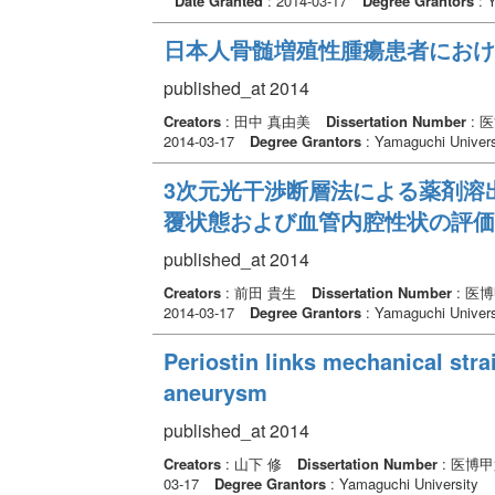
Date Granted
: 2014-03-17
Degree Grantors
: Y
日本人骨髄増殖性腫瘍患者における 
published_at 2014
Creators
: 田中 真由美
Dissertation Number
: 
2014-03-17
Degree Grantors
: Yamaguchi Univers
3次元光干渉断層法による薬剤溶
覆状態および血管内腔性状の評価
published_at 2014
Creators
: 前田 貴生
Dissertation Number
: 医
2014-03-17
Degree Grantors
: Yamaguchi Univers
Periostin links mechanical stra
aneurysm
published_at 2014
Creators
: 山下 修
Dissertation Number
: 医博甲
03-17
Degree Grantors
: Yamaguchi University