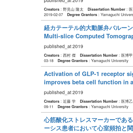
published_at 2019
Creators
: 野見山 隆太
Dissertation Number
: 
2019-02-07
Degree Grantors
: Yamaguchi Univers
経カテーテル的大動脈弁バルーン
Multi-slice Computed To
published_at 2019
Creators
: 西村 傑
Dissertation Number
: 医博甲
03-18
Degree Grantors
: Yamaguchi University
Activation of GLP-1 receptor sig
improves beta cell function i
published_at 2019
Creators
: 近藤 学
Dissertation Number
: 医博乙
09-11
Degree Grantors
: Yamaguchi University
心筋酸化ストレスマーカーである
ーシス患者において心室頻拍と関