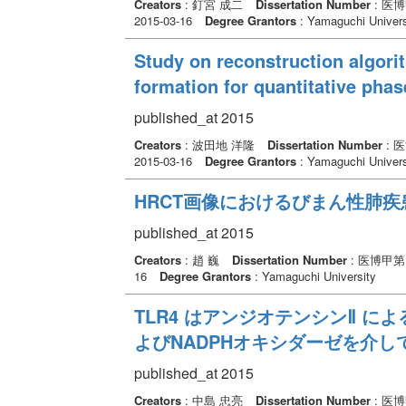
Creators
: 釘宮 成二
Dissertation Number
: 医
2015-03-16
Degree Grantors
: Yamaguchi Univers
Study on reconstruction algor
formation for quantitative pha
published_at 2015
Creators
: 波田地 洋隆
Dissertation Number
: 
2015-03-16
Degree Grantors
: Yamaguchi Univers
HRCT画像におけるびまん性肺
published_at 2015
Creators
: 趙 巍
Dissertation Number
: 医博甲第
16
Degree Grantors
: Yamaguchi University
TLR4 はアンジオテンシンⅡ による血
よびNADPHオキシダーゼを介
published_at 2015
Creators
: 中島 忠亮
Dissertation Number
: 医