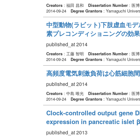
Creators
: 福田 昌和
Dissertation Number
: 医
2014-09-24
Degree Grantors
: Yamaguchi Univers
中型動物(ラビット)下肢虚血モ
素プレコンディショニングの効果
published_at 2014
Creators
: 工藤 智明
Dissertation Number
: 医
2014-09-24
Degree Grantors
: Yamaguchi Univers
高頻度電気刺激負荷は心筋細胞間
published_at 2014
Creators
: 中島 唯光
Dissertation Number
: 医
2014-09-24
Degree Grantors
: Yamaguchi Univers
Clock-controlled output gene Db
expression in pancreatic islet β
published_at 2013