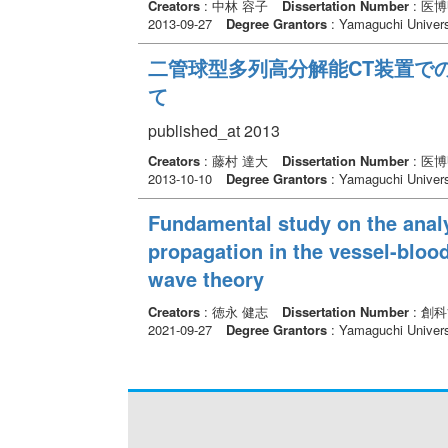
Creators
: 中林 容子
Dissertation Number
: 医
2013-09-27
Degree Grantors
: Yamaguchi Univers
二管球型多列高分解能CT装置で
て
published_at 2013
Creators
: 藤村 達大
Dissertation Number
: 医
2013-10-10
Degree Grantors
: Yamaguchi Univers
Fundamental study on the analys
propagation in the vessel-bloo
wave theory
Creators
: 徳永 健志
Dissertation Number
: 創
2021-09-27
Degree Grantors
: Yamaguchi Univers