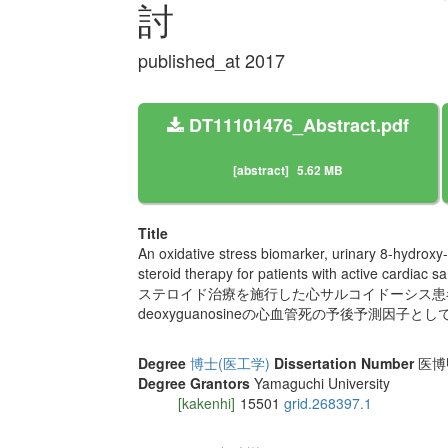
討
published_at 2017
DT11101476_Abstract.pdf
[abstract]
5.62 MB
Title
An oxidative stress biomarker, urinary 8-hydroxy
steroid therapy for patients with active cardiac sa
ステロイド治療を施行した心サルコイドーシス患者にお
deoxyguanosineの心血管死の予後予測因子
Degree
博士(医工学)
Dissertation Number
医博甲
Degree Grantors
Yamaguchi University
[kakenhi]
15501
grid.268397.1