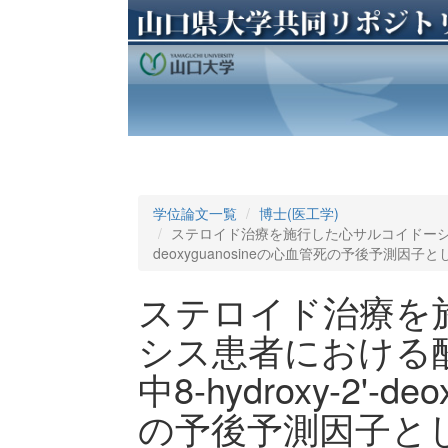
学位論文一覧
博士(医工学)
ステロイド治療を施行した心サルコイドーシス患
deoxyguanosineの心血管死の予後予測因
ステロイド治療を
シス患者における
中8-hydroxy-2'-d
の予後予測因子と