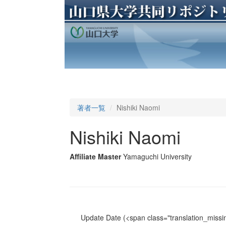
著者一覧
Nishiki Naomi
Nishiki Naomi
Affiliate Master
Yamaguchi University
Update Date
(<span class="translation_missin