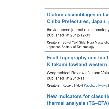
Diatom assemblages in tsu
Chiba Prefectures, Japan,
the Japanese journal of diatomolog
published_at 2012-12-31
Creators
: Sawai Yuki Shishikura Masanobu
Japanese Society of Diatomology
Fault topography and fault
Kitakami lowland western 
Geographical Review of Japan Volu
published_at 2013-11
Creators
: Kosaka Hideki
Kagohara Kyoko
I
New indicators for classifi
thermal analysis (TG–DTA