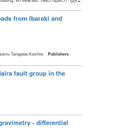
 missing: en.view.asc">Asc</span>)
Sort
oads from Ibaraki and
samu Tanigawa Koichiro
Publishers
:
ira fault group in the
ravimetry - differential