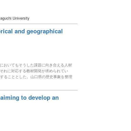
aguchi University
orical and geographical
においてもそうした課題に向き合える人材
それに対応する教材開発が求められてい
討することとした。山口県の歴史事象を整理
座学とフィールドワークを一連とする学習形
域として世界を具体的に捉えることができ
, aiming to develop an