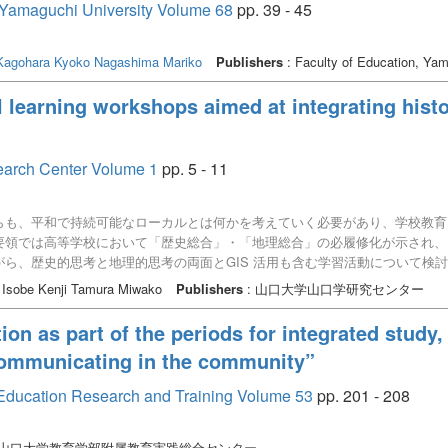
n, Yamaguchi University Volume 68
pp. 39 - 45
Kagohara Kyoko
Nagashima Mariko
Publishers
: Faculty of Education, Yam
 learning workshops aimed at integrating hist
earch Center Volume 1
pp. 5 - 11
らも、平和で持続可能なローカルとは何かを考えていく必要があり、学校教育
要領では高等学校において「歴史総合」・「地理総合」の必履修化が示され、
ら、歴史的思考と地理的思考の両面とGIS 活用も含む学習活動について検
とフィールドワーク、GIS 活用を組み込んだワークショップを開催した。
 Isobe Kenji Tamura Miwako
Publishers
: 山口大学山口学研究センター
寄与し、身近な地域や生活の中に歴史があることが認識されると、関連する地
ion as part of the periods for integrated study
 communicating in the community”
or Education Research and Training Volume 53
pp. 201 - 208
 山口大学教育学部附属教育実践総合センター