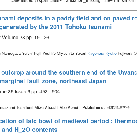
Date Issued
(<span class="translation_missing" title="translation
nami deposits in a paddy field and on paved r
 generated by the 2011 Tohoku tsunami
y Volume 28 pp. 19 - 26
 Namegaya Yuichi Fujii Yushiro Miyashita Yukari
Kagohara Kyoko
Fujiwara O
 outcrop around the southern end of the Uwanda
marginal fault zone, northeast Japan
me 86 Issue 6 pp. 493 - 504
maizumi Toshifumi Miwa Atsushi Abe Kohei
Publishers
: 日本地理学会
cation of talc bowl of medieval period : thermog
) and H_2O contents