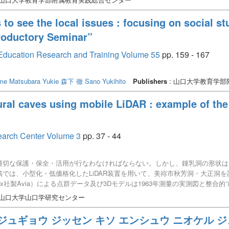
ers to see the local issues : focusing on social
troductory Seminar”
or Education Research and Training Volume 55
pp. 159 - 167
me
Matsubara Yukie
森下 徹
Sano Yukihito
Publishers
: 山口大学教育学
ural caves using mobile LiDAR : example of th
earch Center Volume 3
pp. 37 - 44
適切な保護・保全・活用が行なわなければならない。しかし、鍾乳洞の形状は
では、小型化・低価格化したLiDAR装置を用いて、美祢市秋芳洞・大正洞
vox社製Avia）による点群データ及び3Dモデルは1963年測量の実測図と整
である。
 山口大学山口学研究センター
 ジュギョウ ジッセン キソ エンシュウ ニオケル 