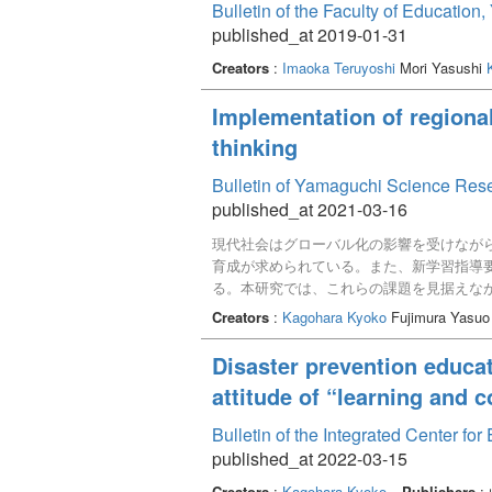
Bulletin of the Faculty of Educatio
published_at 2019-01-31
Creators
:
Imaoka Teruyoshi
Mori Yasushi
Implementation of regional
thinking
Bulletin of Yamaguchi Science Res
published_at 2021-03-16
現代社会はグローバル化の影響を受けなが
育成が求められている。また、新学習指導
る。本研究では、これらの課題を見据えなが
し、そのうち複数の題材をテーマとした座学
Creators
:
Kagohara Kyoko
Fujimura Yasuo
態は、参加者の主体的な学びを促すことに
るようになることが分かった。
Disaster prevention educat
attitude of “learning and
Bulletin of the Integrated Center f
published_at 2022-03-15
Creators
:
Kagohara Kyoko
Publishers
: