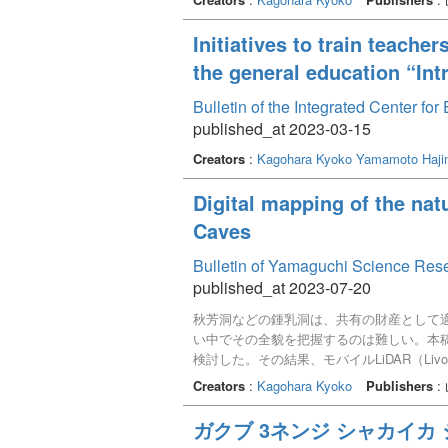
Initiatives to train teach
the general education “In
Bulletin of the Integrated Center f
published_at 2023-03-15
Creators
:
Kagohara Kyoko
Yamamoto Haji
Digital mapping of the nat
Caves
Bulletin of Yamaguchi Science Res
published_at 2023-07-20
秋芳洞などの鍾乳洞は、共有の財産として
い中でその全貌を把握するのは難しい。本稿
検討した。その結果、モバイルLiDAR（Li
優れた3Dモデルには十分な点群密度が必要
Creators
:
Kagohara Kyoko
Publishers
:
ガクブ 3ネンジ シャカイカ