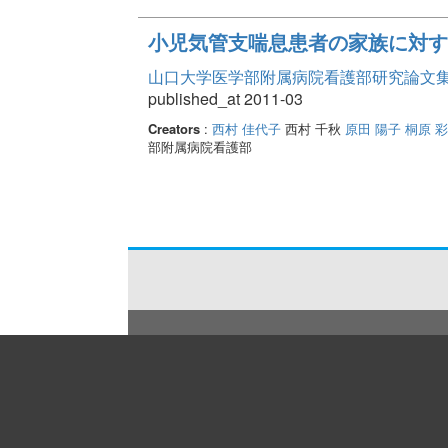
小児気管支喘息患者の家族に対す
山口大学医学部附属病院看護部研究論文集 Vo
published_at 2011-03
Creators
:
西村 佳代子
西村 千秋
原田 陽子
桐原 
部附属病院看護部