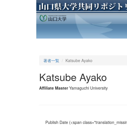
著者一覧
Katsube Ayako
Katsube Ayako
Affiliate Master
Yamaguchi University
Publish Date
(<span class="translation_missin