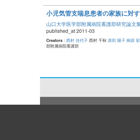
小児気管支喘息患者の家族に対す
山口大学医学部附属病院看護部研究論文集 Vo
published_at 2011-03
Creators
:
西村 佳代子
西村 千秋
原田 陽子
桐原 
部附属病院看護部