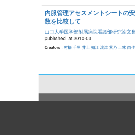
内服管理アセスメントシートの安
数を比較して
山口大学医学部附属病院看護部研究論文集 Vo
published_at 2010-03
Creators
:
村橋 千里
井上 知江
濵津 紫乃
上林 由佳