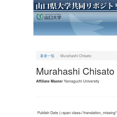
著者一覧
Murahashi Chisato
Murahashi Chisato
Affiliate Master
Yamaguchi University
Publish Date
(<span class="translation_missing" 