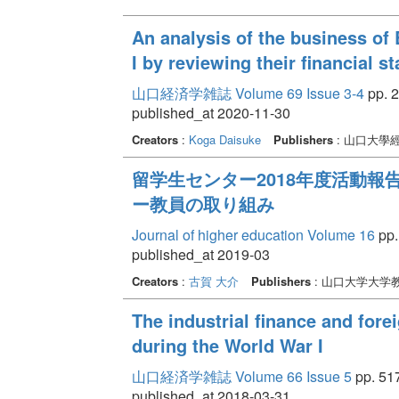
An analysis of the business of 
I by reviewing their financial s
山口経済学雑誌 Volume 69 Issue 3-4
pp. 2
published_at 2020-11-30
Creators
:
Koga Daisuke
Publishers
: 山口大學
留学生センター2018年度活動報
ー教員の取り組み
Journal of higher education Volume 16
pp.
published_at 2019-03
Creators
:
古賀 大介
Publishers
: 山口大学大学
The industrial finance and fore
during the World War I
山口経済学雑誌 Volume 66 Issue 5
pp. 517
published_at 2018-03-31