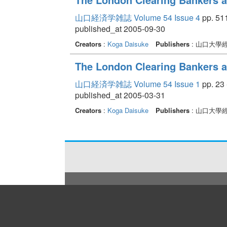
山口経済学雑誌 Volume 54 Issue 4
pp. 511
published_at 2005-09-30
Creators
:
Koga Daisuke
Publishers
: 山口大學
The London Clearing Bankers a
山口経済学雑誌 Volume 54 Issue 1
pp. 23 
published_at 2005-03-31
Creators
:
Koga Daisuke
Publishers
: 山口大學