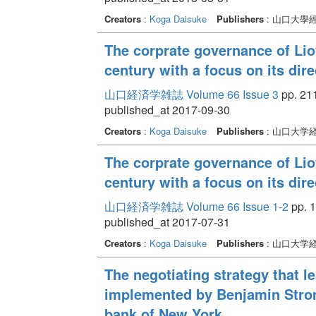
Creators
:
Koga Daisuke
Publishers
: 山口大學
The corprate governance of Lioy
century with a focus on its direc
山口経済学雑誌 Volume 66 Issue 3
pp. 211
published_at 2017-09-30
Creators
:
Koga Daisuke
Publishers
: 山口大学
The corprate governance of Lioy
century with a focus on its direc
山口経済学雑誌 Volume 66 Issue 1-2
pp. 1
published_at 2017-07-31
Creators
:
Koga Daisuke
Publishers
: 山口大学
The negotiating strategy that 
implemented by Benjamin Strong
bank of New York