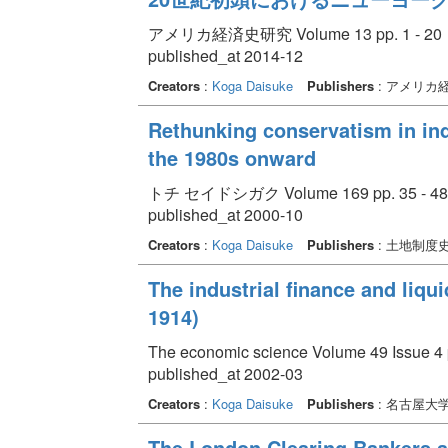
アメリカ経済史研究 Volume 13 pp. 1 - 20
published_at 2014-12
Creators
:
Koga Daisuke
Publishers
: アメリカ
Rethunking conservatism in ind
the 1980s onward
トチ セイドシガク Volume 169 pp. 35 - 48
published_at 2000-10
Creators
:
Koga Daisuke
Publishers
: 土地制度
The industrial finance and liqu
1914)
The economic science Volume 49 Issue 4 
published_at 2002-03
Creators
:
Koga Daisuke
Publishers
: 名古屋大
The London Clearing Bankers an