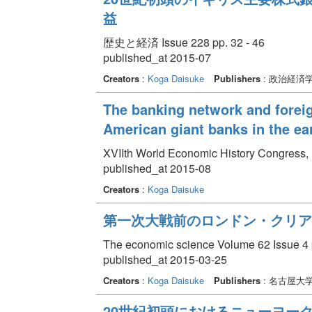
益
歴史と経済 Issue 228 pp. 32 - 46
published_at 2015-07
Creators
:
Koga Daisuke
Publishers
: 政治経済
The banking network and foreig
American giant banks in the ea
XVIIth World Economic History Congress,
published_at 2015-08
Creators
:
Koga Daisuke
第一次大戦前のロンドン・クリア
The economic science Volume 62 Issue 4 p
published_at 2015-03-25
Creators
:
Koga Daisuke
Publishers
: 名古屋大
20世紀初頭におけるニューヨー