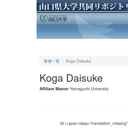
著者一覧
Koga Daisuke
Koga Daisuke
Affiliate Master
Yamaguchi University
Id
(<span class="translation_missing" 