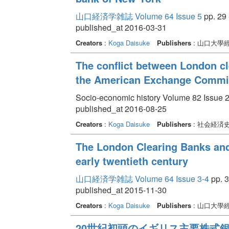
山口経済学雑誌 Volume 64 Issue 5
pp. 29 
published_at 2016-03-31
Creators
:
Koga Daisuke
Publishers
: 山口大學
The conflict between London c
the American Exchange Commit
Socio-economic history Volume 82 Issue 2
published_at 2016-08-25
Creators
:
Koga Daisuke
Publishers
: 社会経済
The London Clearing Banks and
early twentieth century
山口経済学雑誌 Volume 64 Issue 3-4
pp. 3
published_at 2015-11-30
Creators
:
Koga Daisuke
Publishers
: 山口大學
20世紀初頭のイギリス主要株式