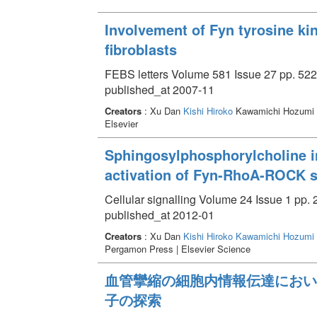
Involvement of Fyn tyrosine kin
fibroblasts
FEBS letters Volume 581 Issue 27 pp. 522
published_at 2007-11
Creators
: Xu Dan
Kishi Hiroko
Kawamichi Hozumi
Elsevier
Sphingosylphosphorylcholine in
activation of Fyn-RhoA-ROCK si
Cellular signalling Volume 24 Issue 1 pp. 
published_at 2012-01
Creators
: Xu Dan
Kishi Hiroko
Kawamichi Hozumi
Pergamon Press | Elsevier Science
血管攣縮の細胞内情報伝達におい
子の探索