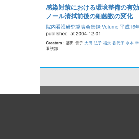
感染対策における環境整備の有効
ノール清拭前後の細菌数の変化
院内看護研究発表会集録 Volume 平成16
published_at 2004-12-01
Creators
: 藤田 貴子
大田 弘子
福永 香代子
水本 
看護部