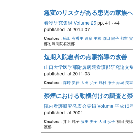
急変のリスクがある患児の家族へ
看護研究集録 Volume 25
pp. 41 - 44
published_at 2014-07
Creators
:
徳田 有香里
遠藤 里衣
原田 陽子
都留 
部附属病院看護部
短期入院患者の点眼指導の改善
山口大学医学部附属病院看護部研究論文集 Vo
published_at 2011-03
Creators
:
澤崎 美佳
大田 弘子
野村 康子
結城 美重
禁煙における動機付けの調査と禁
院内看護研究発表会集録 Volume 平成13
published_at 2001
Creators
: 井上 純子
藤里 美子
大田 弘子
福田 美
護部