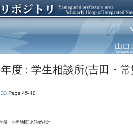
5年度 : 学生相談所(吉田・
33
Page 45-46
田・常盤・小串地区)来談者統計