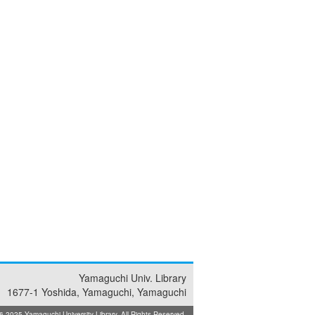
Yamaguchi Univ. Library
1677-1 Yoshida, Yamaguchi, Yamaguchi
025 Yamaguchi University Library. All Rights Reserved.