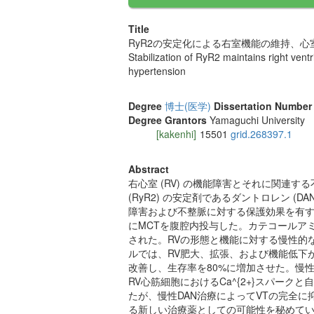
Title
RyR2の安定化による右室機能の維持、
Stabilization of RyR2 maintains right ven
hypertension
Degree
博士(医学)
Dissertation Number
Degree Grantors
Yamaguchi University
[kakenhi]
15501
grid.268397.1
Abstract
右心室 (RV) の機能障害とそれに関連
(RyR2) の安定剤であるダントロレン (
障害および不整脈に対する保護効果を有するか
にMCTを腹腔内投与した。カテコールアミン
された。RVの形態と機能に対する慢性的
ルでは、RV肥大、拡張、および機能低下が
改善し、生存率を80%に増加させた。慢性
RV心筋細胞におけるCa^{2+}スパーク
たが、慢性DAN治療によってVTの完全に
る新しい治療薬としての可能性を秘めて