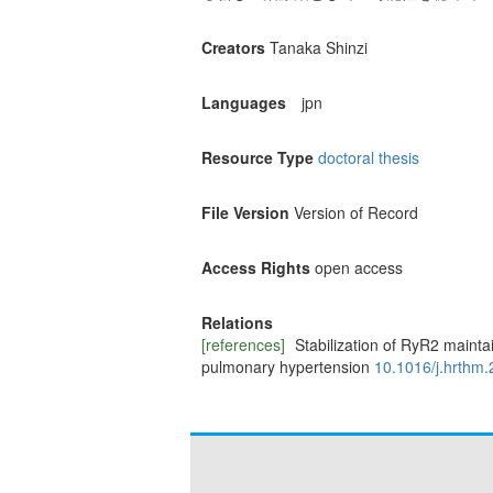
Creators
Tanaka Shinzi
Languages
jpn
Resource Type
doctoral thesis
File Version
Version of Record
Access Rights
open access
Relations
[references]
Stabilization of RyR2 maintai
pulmonary hypertension
10.1016/j.hrthm