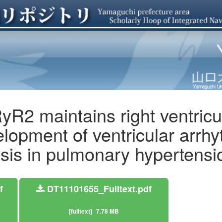
RyR2 maintains right ventricu
lopment of ventricular arrh
sis in pulmonary hypertensi
f
DT11101655_Fulltext.pdf
[fulltext]
7.78 MB