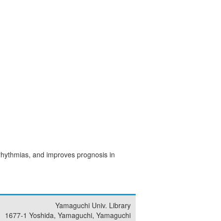
rrhythmias, and improves prognosis in
Yamaguchi Univ. Library
1677-1 Yoshida, Yamaguchi, Yamaguchi