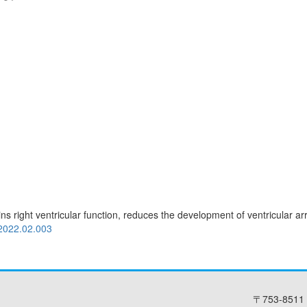
ns right ventricular function, reduces the development of ventricular a
.2022.02.003
〒753-8511 