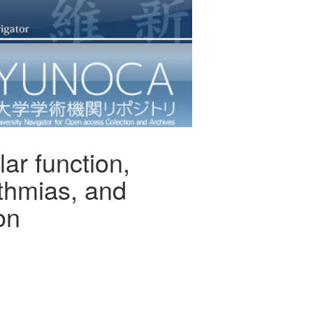
lar function,
ythmias, and
on