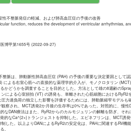
心室性不整脈発症の軽減、および肺高血圧症の予後の改善
tricular function, reduces the development of ventricular arrhythmias, 
医博甲第1655号 (2022-09-27)
する不整脈は、肺動脈性肺高血圧症 (PAH) の予後の重要な決定要因とし
DAN) による右室心筋への直接的な薬理学的介入が、モノクロタリン (MCT
どうかを調査することを目的とした。方法として雄の8週齢のSprague
による心室頻拍 (VT) の誘発も、単離された心筋細胞におけるRyR2を
な圧力過負荷の独立した影響を評価するためには、肺動脈縮窄モデルも確
観察され、MCT誘発2か月後の生存率は0%であった。対照的に、慢性D
的なDAN療法はまた、RyR2からのカルモジュリンの解離を防ぎ、それ
と自発的なCa^{2+}トランジェストを抑制した。エピネフリンは、MCT誘発
抑制した。以上よりDANによるRyR2の安定化は、PAHに関連するRV
いる。