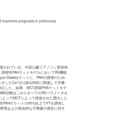
and improves prognosis in pulmonary
て認識されている。今回心臓リアノジン受容体
) 誘発性PAHラットモデルにおいてRV機能
-Dawleyラットに、PAHの誘発のため
介したCa^{2+}放出特性に関連して評価
立した。結果、MCT誘発PHAラットモデ
AN治療はこれらすべてのRVパラメータを
によってMCTによって誘発された肥大した
性PAHのラットの50%以上でVTを誘発し
機能障害および致命的な不整脈の発症に対す