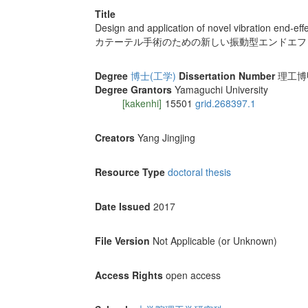
Title
Design and application of novel vibration end-eff
カテーテル手術のための新しい振動型エンドエフ
Degree
博士(工学)
Dissertation Number
理工博甲
Degree Grantors
Yamaguchi University
[kakenhi]
15501
grid.268397.1
Creators
Yang Jingjing
Resource Type
doctoral thesis
Date Issued
2017
File Version
Not Applicable (or Unknown)
Access Rights
open access