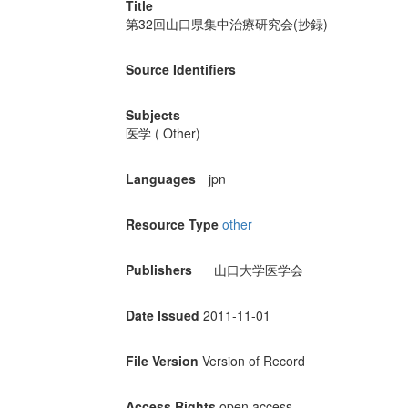
Title
第32回山口県集中治療研究会(抄録)
Source Identifiers
Subjects
医学 ( Other)
Languages
jpn
Resource Type
other
Publishers
山口大学医学会
Date Issued
2011-11-01
File Version
Version of Record
Access Rights
open access