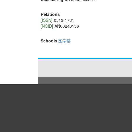
Relations
[ISSN]
0513-1731
[NCID]
AN00243156
Schools
医学部